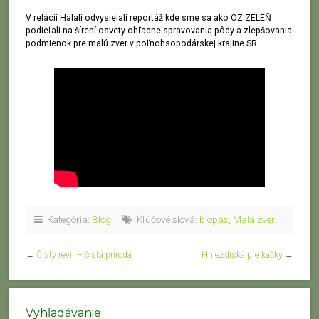
V relácii Halali odvysielali reportáž kde sme sa ako OZ ZELEŇ
podieľali na šírení osvety ohľadne spravovania pôdy a zlepšovania
podmienok pre malú zver v poľnohsopodárskej krajine SR.
Kategória:
Blog
Kľúčové slová:
biopás
,
Malá zver
←
Čistý revír – čistá príroda
Hniezdiská pre kačky
→
Vyhľadávanie